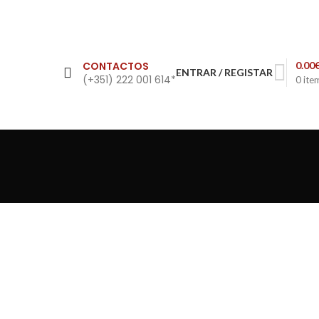
CONTACTOS
0.00
ENTRAR / REGISTAR
(+351) 222 001 614*
0
ite