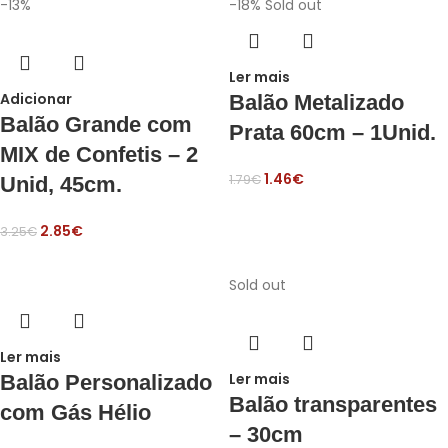
-13%
-18%
Sold out
Ler mais
Adicionar
Balão Metalizado
Balão Grande com
Prata 60cm – 1Unid.
MIX de Confetis – 2
1.46
€
1.79
€
Unid, 45cm.
2.85
€
3.25
€
Sold out
Ler mais
Ler mais
Balão Personalizado
Balão transparentes
com Gás Hélio
– 30cm