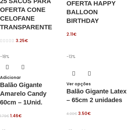
25 SACOS PARA
OFERTA HAPPY
OFERTA CONE
BALLOON
CELOFANE
BIRTHDAY
TRANSPARENTE
2.11
€
3.25
€
-18%
-13%
Adicionar
Ver opções
Balão Gigante
Balão Gigante Latex
Amarelo Candy
– 65cm 2 unidades
60cm – 1Unid.
3.50
€
4.00
€
1.46
€
1.79
€